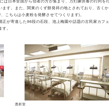
際には日本全国から信者の方が集まり、万灯練供養の行列を
います。また、関東のくず餅発祥の地とされており、古くか
が、こちらは小麦粉を発酵させてつくります)。
正が寄進した96段の石段、池上梅園や話題の古民家カフ
ます。
透析室