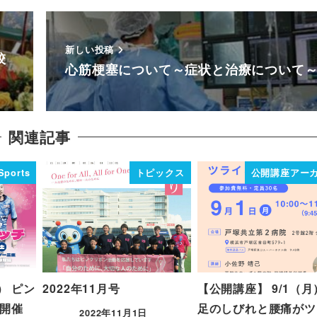
新しい投稿
校
心筋梗塞について～症状と治療について
関連記事
Sports
トピックス
公開講座アー
） ピン
2022年11月号
【公開講座】 9/1（月
5開催
足のしびれと腰痛がツ
2022年11月1日