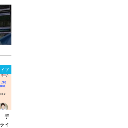
～
カイブ
） 手
ライ