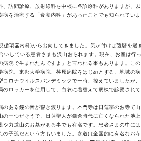
科、訪問診療、放射線科を中核に各診療科がありますが、以
疾病を治療する「食養内科」があったことでも知られていま
(現循環器内科)から出向してきました。気が付けば還暦を過
き合いしている患者さまも沢山おられます。現在、お産は行
の病院で生まれたんですよ」と言われる事もあります。この
学病院、東邦大学病院、荏原病院をはじめとする、地域の病
型コロナウイルスパンデミックで一時、控えていましたが、
局のロッカーを使用して、白衣に着替えて病棟で診察されて
緒のある鐘の音が響き渡ります。本門寺は日蓮宗のお寺で山
山の一つだそうで、日蓮聖人が鎌倉時代に亡くなられた池上
塔や力道山のお墓がある事でも有名です。患者さまの中には
んの子孫だという方もいました。参道は全国的に有名なお寺