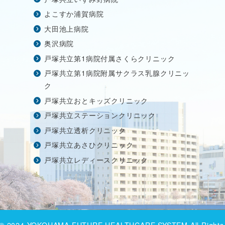
よこすか浦賀病院
大田池上病院
奥沢病院
戸塚共立第1病院付属さくらクリニック
戸塚共立第1病院附属サクラス乳腺クリニッ
ク
戸塚共立おとキッズクリニック
戸塚共立ステーションクリニック
戸塚共立透析クリニック
戸塚共立あさひクリニック
戸塚共立レディースクリニック
t © 2024 YOKOHAMA FUTURE HEALTHCARE SYSTEM All Rights 