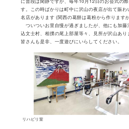
に普段は閑静ですが、毎年10月12日のお会式の
す。この時ばかりは町中に沢山の夜店が出て賑わ
名店があります (関西の葛餅は葛粉から作ります
ついついお里自慢が過ぎましたが、他にも加藤清
込文士村、相撲の尾上部屋等々、見所が沢山あり
皆さんも是非、一度遊びにいらしてください。
リハビリ室