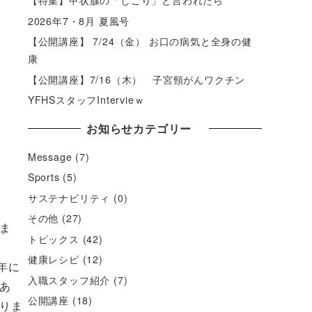
【特集】甲状腺の「しこり」と言われたら
2026年7・8月 夏風号
【公開講座】 7/24（金） お口の病気と全身の健
康
【公開講座】7/16（木） 子宮頸がんワクチン
YFHSスタッフIntervieｗ
お知らせカテゴリー
Message
(7)
Sports
(5)
サステナビリティ
(0)
その他
(27)
ま
トピックス
(42)
健康レシピ
(12)
年に
入職スタッフ紹介
(7)
あ
公開講座
(18)
りま