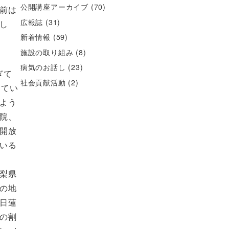
公開講座アーカイブ
(70)
前は
広報誌
(31)
し
新着情報
(59)
施設の取り組み
(8)
病気のお話し
(23)
ぎて
社会貢献活動
(2)
ってい
よう
院、
開放
いる
梨県
の地
日蓮
の割