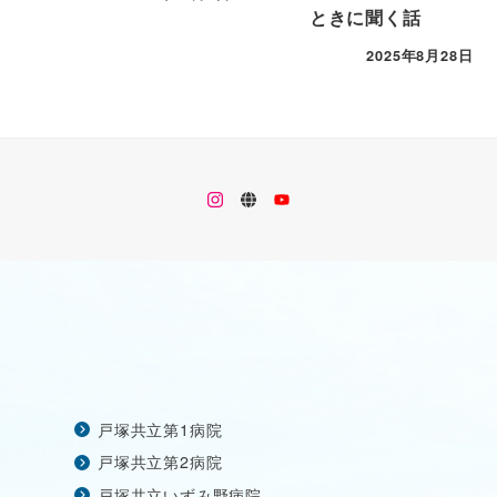
ときに聞く話
2025年8月28日
メ
メ
メ
ニ
ニ
ニ
ュ
ュ
ュ
ー
ー
ー
項
項
項
目
目
目
戸塚共立第1病院
戸塚共立第2病院
戸塚共立いずみ野病院