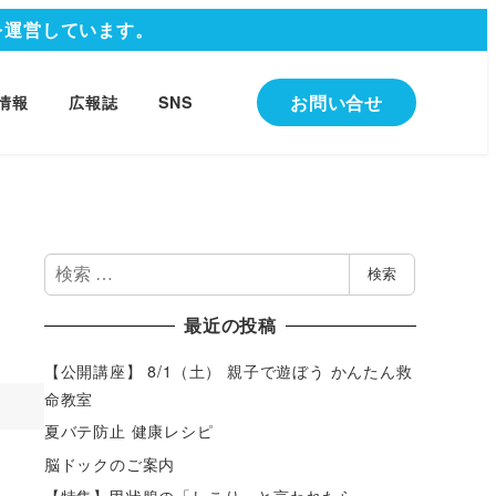
を運営しています。
お問い合せ
情報
広報誌
SNS
検
検索
索
最近の投稿
【公開講座】 8/1（土） 親子で遊ぼう かんたん救
命教室
夏バテ防止 健康レシピ
脳ドックのご案内