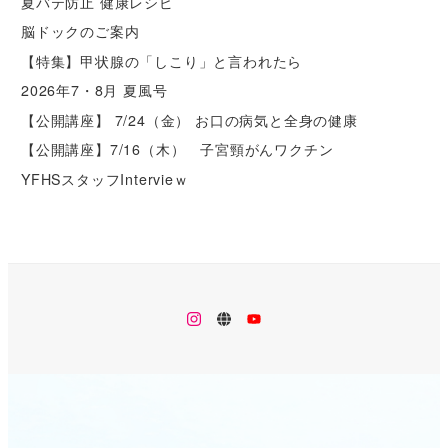
夏バテ防止 健康レシピ
脳ドックのご案内
【特集】甲状腺の「しこり」と言われたら
2026年7・8月 夏風号
【公開講座】 7/24（金） お口の病気と全身の健康
【公開講座】7/16（木） 子宮頸がんワクチン
YFHSスタッフIntervieｗ
メ
メ
メ
ニ
ニ
ニ
ュ
ュ
ュ
ー
ー
ー
項
項
項
目
目
目