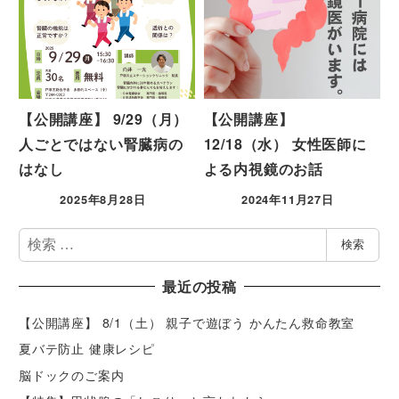
【公開講座】 9/29（月）
【公開講座】
人ごとではない腎臓病の
12/18（水） 女性医師に
はなし
よる内視鏡のお話
2025年8月28日
2024年11月27日
検
検索
索
最近の投稿
【公開講座】 8/1（土） 親子で遊ぼう かんたん救命教室
夏バテ防止 健康レシピ
脳ドックのご案内