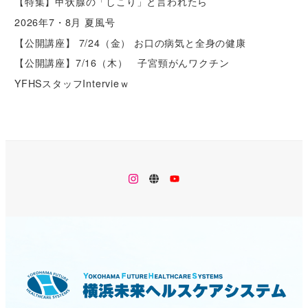
【特集】甲状腺の「しこり」と言われたら
2026年7・8月 夏風号
【公開講座】 7/24（金） お口の病気と全身の健康
【公開講座】7/16（木） 子宮頸がんワクチン
YFHSスタッフIntervieｗ
メ
メ
メ
ニ
ニ
ニ
ュ
ュ
ュ
ー
ー
ー
項
項
項
目
目
目