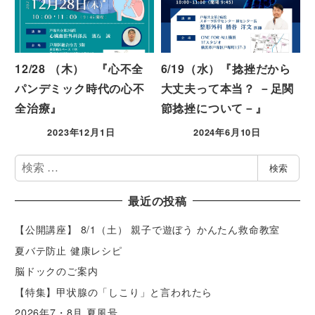
12/28 （木） 『心不全
6/19（水）『捻挫だから
パンデミック時代の心不
大丈夫って本当？ －足関
全治療』
節捻挫について－』
2023年12月1日
2024年6月10日
検
検索
索
最近の投稿
【公開講座】 8/1（土） 親子で遊ぼう かんたん救命教室
夏バテ防止 健康レシピ
脳ドックのご案内
【特集】甲状腺の「しこり」と言われたら
2026年7・8月 夏風号