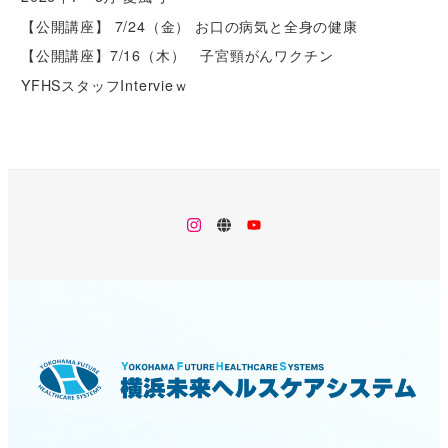
【公開講座】 7/24（金） お口の病気と全身の健康
【公開講座】7/16（木） 子宮頸がんワクチン
YFHSスタッフIntervieｗ
メ
メ
メ
ニ
ニ
ニ
ュ
ュ
ュ
ー
ー
ー
項
項
項
目
目
目