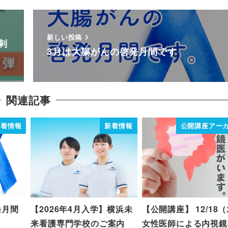
新しい投稿
剌
3月は大腸がんの啓発月間です
関連記事
新着情報
新着情報
公開講座アー
発月間
【2026年4月入学】横浜未
【公開講座】 12/18
来看護専門学校のご案内
女性医師による内視鏡