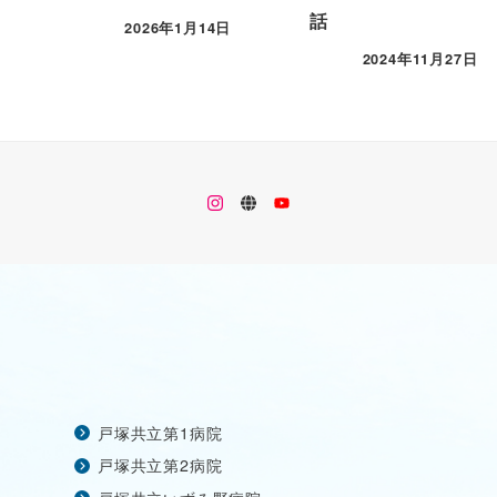
話
2026年1月14日
2024年11月27日
メ
メ
メ
ニ
ニ
ニ
ュ
ュ
ュ
ー
ー
ー
項
項
項
目
目
目
戸塚共立第1病院
戸塚共立第2病院