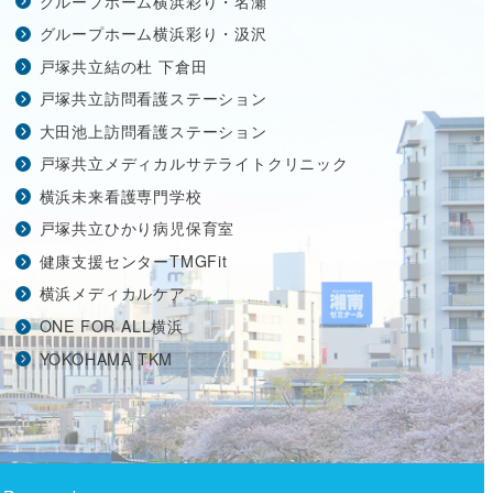
グループホーム横浜彩り・名瀬
グループホーム横浜彩り・汲沢
戸塚共立結の杜 下倉田
戸塚共立訪問看護ステーション
大田池上訪問看護ステーション
戸塚共立メディカルサテライトクリニック
横浜未来看護専門学校
戸塚共立ひかり病児保育室
健康支援センターTMGFit
横浜メディカルケア
ONE FOR ALL横浜
YOKOHAMA TKM