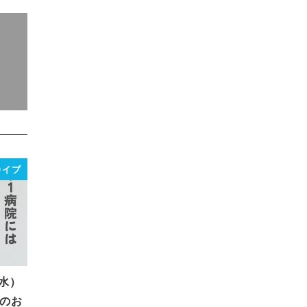
カイブ
（水）
のお