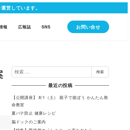
を運営しています。
お問い合せ
情報
広報誌
SNS
検
案
検索
索
最近の投稿
【公開講座】 8/1（土） 親子で遊ぼう かんたん救
命教室
夏バテ防止 健康レシピ
脳ドックのご案内