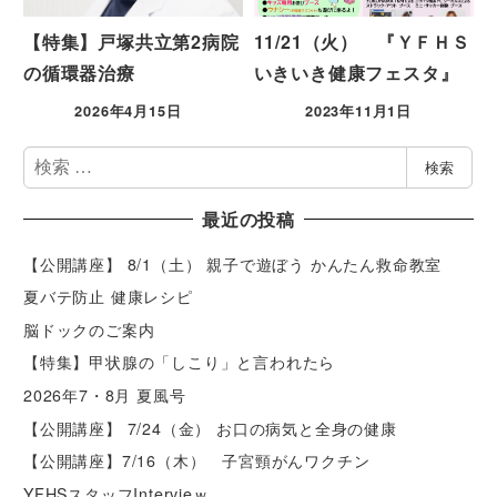
【特集】戸塚共立第2病院
11/21（火） 『ＹＦＨＳ
の循環器治療
いきいき健康フェスタ』
2026年4月15日
2023年11月1日
検
検索
索
最近の投稿
【公開講座】 8/1（土） 親子で遊ぼう かんたん救命教室
夏バテ防止 健康レシピ
脳ドックのご案内
【特集】甲状腺の「しこり」と言われたら
2026年7・8月 夏風号
【公開講座】 7/24（金） お口の病気と全身の健康
【公開講座】7/16（木） 子宮頸がんワクチン
YFHSスタッフIntervieｗ