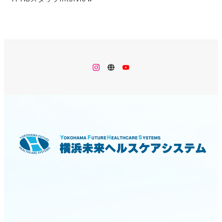
メ
メ
メ
ニ
ニ
ニ
ュ
ュ
ュ
ー
ー
ー
項
項
項
目
目
目